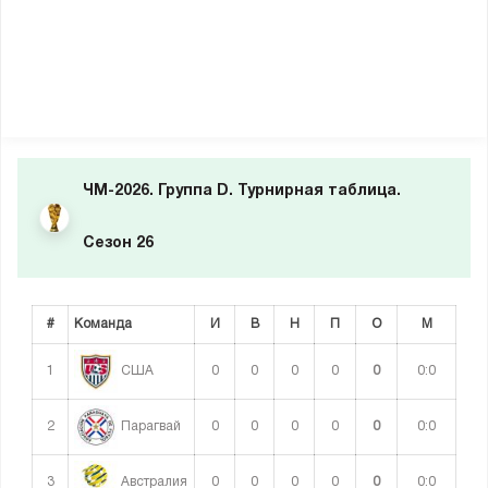
ЧМ-2026. Группа D. Турнирная таблица.
Сезон 26
#
Команда
И
В
Н
П
О
М
1
0
0
0
0
0
0:0
США
2
0
0
0
0
0
0:0
Парагвай
3
0
0
0
0
0
0:0
Австралия