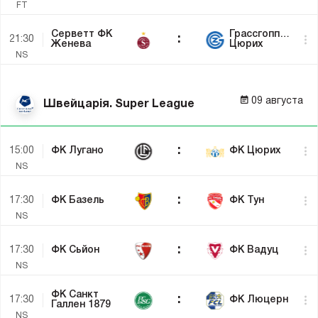
FT
Не
Серветт ФК
Грассгоппер
:
21:30
розпочався
Женева
Цюрих
NS
09 августа
Швейцарія. Super League
Не
:
15:00
ФК Лугано
ФК Цюрих
розпочався
NS
Не
:
17:30
ФК Базель
ФК Тун
розпочався
NS
Не
:
17:30
ФК Сьйон
ФК Вадуц
розпочався
NS
Не
ФК Санкт
:
17:30
ФК Люцерн
розпочався
Галлен 1879
NS