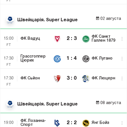
FT
02 августа
Швейцарія. Super League
Завершено
ФК Санкт
2 : 3
15:00
ФК Вадуц
Галлен 1879
FT
Завершено
Грассгоппер
1 : 4
17:30
ФК Лугано
Цюрих
FT
Завершено
3 : 0
17:30
ФК Сьйон
ФК Люцерн
FT
08 августа
Швейцарія. Super League
Завершено
ФК Лозанна-
2 : 2
19:00
Янг Бойз
Спорт