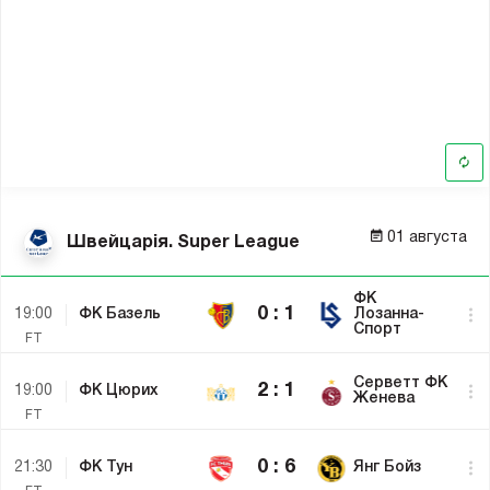
01 августа
Швейцарія. Super League
Завершено
ФК
0 : 1
19:00
ФК Базель
Лозанна-
Спорт
FT
Завершено
Серветт ФК
2 : 1
19:00
ФК Цюрих
Женева
FT
Завершено
0 : 6
21:30
ФК Тун
Янг Бойз