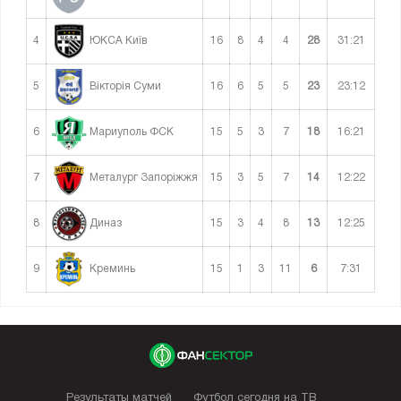
4
16
8
4
4
28
31:21
ЮКСА Київ
5
16
6
5
5
23
23:12
Вікторія Суми
6
15
5
3
7
18
16:21
Мариуполь ФСК
7
15
3
5
7
14
12:22
Металург Запоріжжя
8
15
3
4
8
13
12:25
Диназ
9
15
1
3
11
6
7:31
Креминь
Результаты матчей
Футбол сегодня на ТВ