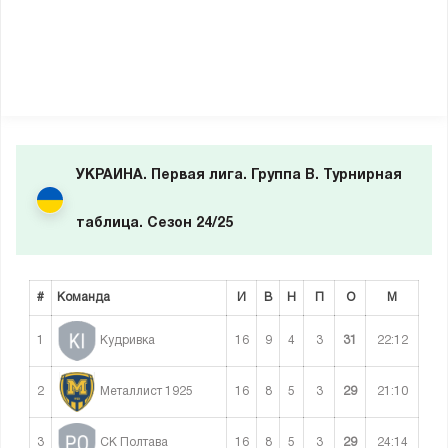
УКРАИНА. Первая лига. Группа В. Турнирная
таблица. Сезон 24/25
#
Команда
И
В
Н
П
О
М
1
16
9
4
3
31
22:12
Кудривка
2
16
8
5
3
29
21:10
Металлист 1925
3
16
8
5
3
29
24:14
СК Полтава