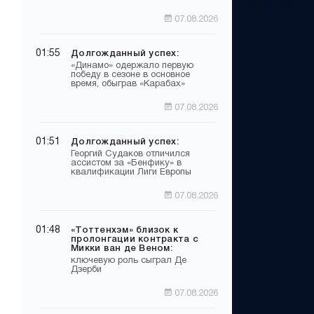
07.08.2026
01:55
Долгожданный успех:
«Динамо» одержало первую
победу в сезоне в основное
время, обыграв «Карабах»
07.08.2026
01:51
Долгожданный успех:
Георгий Судаков отличился
ассистом за «Бенфику» в
квалификации Лиги Европы
07.08.2026
01:48
«Тоттенхэм» близок к
пролонгации контракта с
Микки ван де Веном:
ключевую роль сыграл Де
Дзерби
07.08.2026