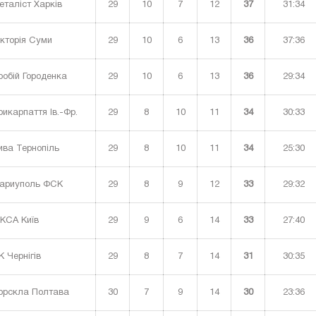
29
10
7
12
37
31:34
таліст Харків
29
10
6
13
36
37:36
кторія Суми
29
10
6
13
36
29:34
обій Городенка
29
8
10
11
34
30:33
икарпаття Ів.-Фр.
29
8
10
11
34
25:30
ва Тернопіль
29
8
9
12
33
29:32
ариуполь ФСК
29
9
6
14
33
27:40
СА Київ
29
8
7
14
31
30:35
 Чернігів
30
7
9
14
30
23:36
рскла Полтава