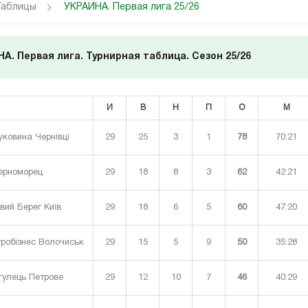
Таблицы
УКРАИНА. Первая лига 25/26
А. Первая лига. Турнирная таблица. Сезон 25/26
И
В
Н
П
О
М
29
25
3
1
78
70:21
ковина Чернівці
29
18
8
3
62
42:21
рноморец
29
18
6
5
60
47:20
вий Берег Київ
29
15
5
9
50
35:28
робізнес Волочиськ
29
12
10
7
46
40:29
гулець Петрове