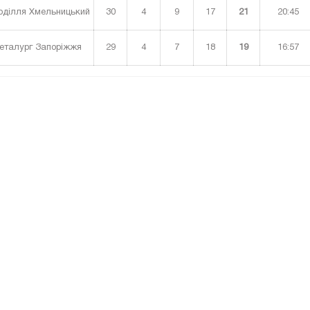
30
4
9
17
21
20:45
ділля Хмельницький
29
4
7
18
19
16:57
талург Запоріжжя