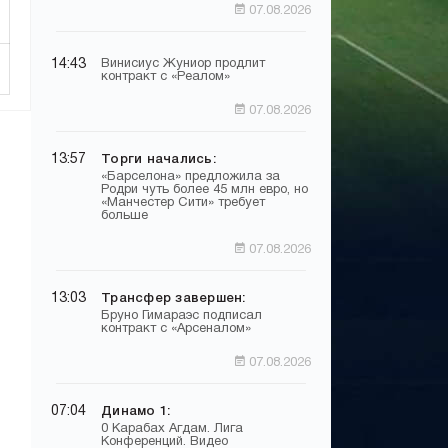
07.08.2026
14:43
Винисиус Жуниор продлит
контракт с «Реалом»
07.08.2026
13:57
Торги начались:
«Барселона» предложила за
Родри чуть более 45 млн евро, но
«Манчестер Сити» требует
больше
07.08.2026
13:03
Трансфер завершен:
Бруно Гимараэс подписал
контракт с «Арсеналом»
07.08.2026
07:04
Динамо 1:
0 Карабах Агдам. Лига
Конференций. Видео