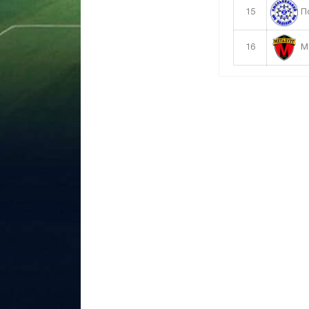
15
По
16
Ме