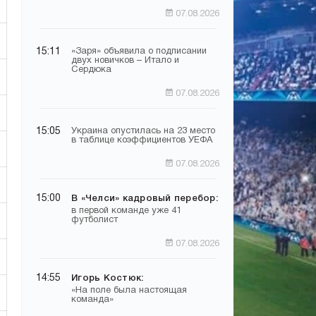
07.08.2026
15:11
«Заря» объявила о подписании
двух новичков – Итало и
Сердюка
07.08.2026
15:05
Украина опустилась на 23 место
в таблице коэффициентов УЕФА
07.08.2026
15:00
В «Челси» кадровый перебор:
в первой команде уже 41
футболист
07.08.2026
14:55
Игорь Костюк:
«На поле была настоящая
команда»