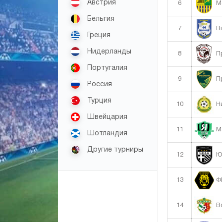
Австрия
6
Ме
Бельгия
7
Ві
Греция
Нидерланды
8
Пр
Португалия
9
Пр
Россия
Турция
10
Ни
Швейцария
11
М
Шотландия
Другие турниры
12
ЮК
13
ФК
14
Во