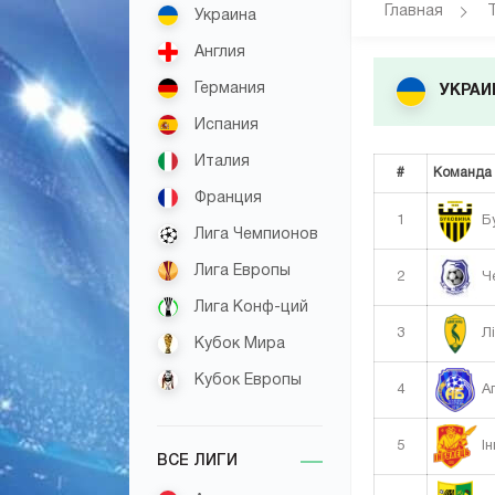
Главная
Украина
Англия
Германия
УКРАИН
Испания
Италия
#
Команда
Франция
1
Бу
Лига Чемпионов
Лига Европы
2
Че
Лига Конф-ций
3
Лі
Кубок Мира
Кубок Европы
4
Аг
5
Ін
ВСЕ ЛИГИ