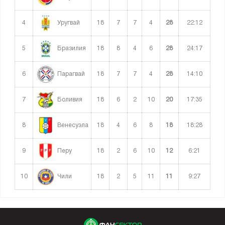
4
18
7
7
4
28
22:12
Уругвай
5
18
8
4
6
28
24:17
Бразилия
6
18
7
7
4
28
14:10
Парагвай
7
18
6
2
10
20
17:35
Боливия
8
18
4
6
8
18
18:28
Венесуэла
9
18
2
6
10
12
6:21
Перу
10
18
2
5
11
11
9:27
Чили