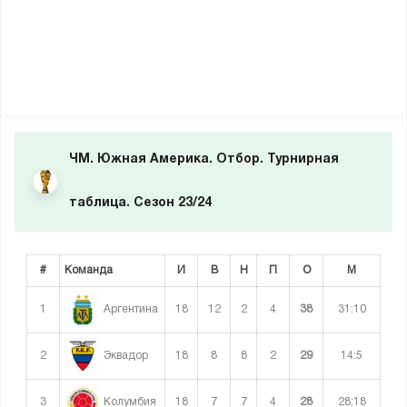
ЧМ. Южная Америка. Отбор. Турнирная
таблица. Сезон 23/24
#
Команда
И
В
Н
П
О
М
1
18
12
2
4
38
31:10
Аргентина
2
18
8
8
2
29
14:5
Эквадор
3
18
7
7
4
28
28:18
Колумбия