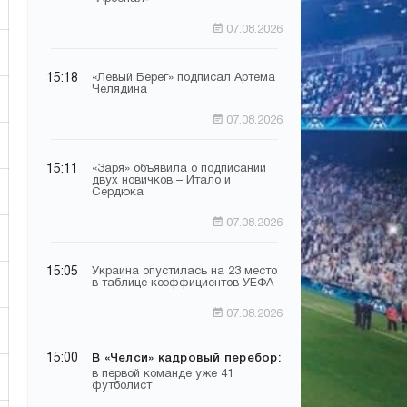
07.08.2026
15:18
«Левый Берег» подписал Артема
Челядина
07.08.2026
15:11
«Заря» объявила о подписании
двух новичков – Итало и
Сердюка
07.08.2026
15:05
Украина опустилась на 23 место
в таблице коэффициентов УЕФА
07.08.2026
15:00
В «Челси» кадровый перебор:
в первой команде уже 41
футболист