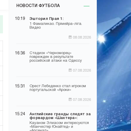
НОВОСТИ ФУТБОЛА
10:19
Эшторил Прая 1:
1 Фамаликао. Прімейра-ліга.
Видео
08.08.2026
16:36
Стадион «Черноморец»
поврежден в результате
российской атаки на Одессу
07.08.2026
15:31
Орест Лебеденко стал игроком
португальской «Ароки»
07.08.2026
15:24
Английские гранды следят за
форвардом «Шахтера»:
Кауаном Элиасом интересуются
«Манчестер Юнайтед» и
«Арсенал»