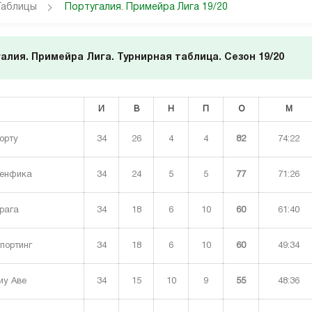
Таблицы
Португалия. Примейра Лига 19/20
алия. Примейра Лига. Турнирная таблица. Сезон 19/20
И
В
Н
П
О
М
34
26
4
4
82
74:22
орту
34
24
5
5
77
71:26
енфика
34
18
6
10
60
61:40
рага
34
18
6
10
60
49:34
портинг
34
15
10
9
55
48:36
иу Аве