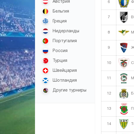
Австрия
6
Ф
Бельгия
7
В
Греция
Нидерланды
8
М
Португалия
9
Ж
Россия
Турция
10
С
Швейцария
11
М
Шотландия
Другие турниры
12
Б
13
П
14
Т