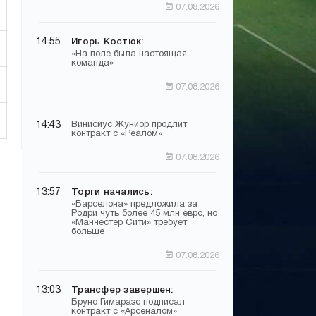
07.08.2026
14:55
Игорь Костюк:
«На поле была настоящая
команда»
07.08.2026
14:43
Винисиус Жуниор продлит
контракт с «Реалом»
07.08.2026
13:57
Торги начались:
«Барселона» предложила за
Родри чуть более 45 млн евро, но
«Манчестер Сити» требует
больше
07.08.2026
13:03
Трансфер завершен:
Бруно Гимараэс подписал
контракт с «Арсеналом»