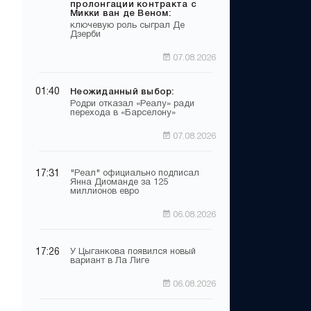
пролонгации контракта с
Микки ван де Веном:
ключевую роль сыграл Де
Дзерби
07.08.2026
01:40
Неожиданный выбор:
Родри отказал «Реалу» ради
перехода в «Барселону»
07.08.2026
17:31
"Реал" официально подписал
Янна Диоманде за 125
миллионов евро
06.08.2026
17:26
У Цыганкова появился новый
вариант в Ла Лиге
06.08.2026