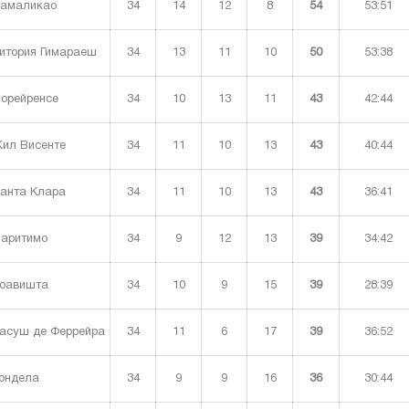
34
14
12
8
54
53:51
амаликао
34
13
11
10
50
53:38
итория Гимараеш
34
10
13
11
43
42:44
орейренсе
34
11
10
13
43
40:44
ил Висенте
34
11
10
13
43
36:41
анта Клара
34
9
12
13
39
34:42
аритимо
34
10
9
15
39
28:39
оавишта
34
11
6
17
39
36:52
асуш де Феррейра
34
9
9
16
36
30:44
ондела