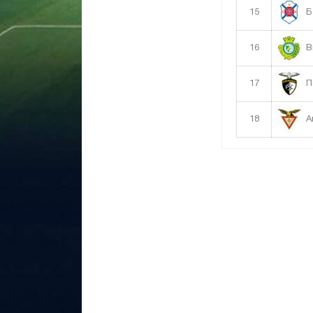
15
Б
16
В
17
П
18
А