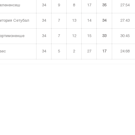
34
9
8
17
35
27:54
елененсеш
34
7
13
14
34
27:43
итория Сетубал
34
7
12
15
33
30:45
ортимоненше
34
5
2
27
17
24:68
вес