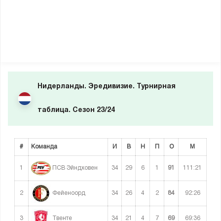
Нидерланды. Эредивизие. Турнирная
таблица. Сезон 23/24
#
Команда
И
В
Н
П
О
М
1
34
29
6
1
91
111:21
ПСВ Эйндховен
2
34
26
4
2
84
92:26
Фейеноорд
3
34
21
4
7
69
69:36
Твенте