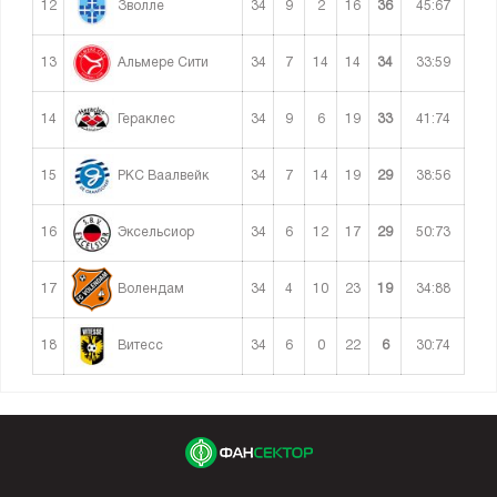
12
34
9
2
16
36
45:67
Зволле
13
34
7
14
14
34
33:59
Альмере Сити
14
34
9
6
19
33
41:74
Гераклес
15
34
7
14
19
29
38:56
РКС Ваалвейк
16
34
6
12
17
29
50:73
Эксельсиор
17
34
4
10
23
19
34:88
Волендам
18
34
6
0
22
6
30:74
Витесс