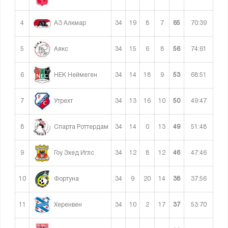
4
34
19
8
7
65
70:39
АЗ Алкмар
5
34
15
6
8
56
74:61
Аякс
6
34
14
18
9
53
68:51
НЕК Неймеген
7
34
13
16
10
50
49:47
Утрехт
8
34
14
0
13
49
51:48
Спарта Роттердам
9
34
12
8
12
46
47:46
Гоу Эхед Иглс
10
34
9
20
14
38
37:56
Фортуна
11
34
10
2
17
37
53:70
Херенвен