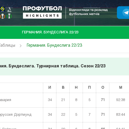
ГЕРМАНИЯ. БУНДЕСЛИГА 22/23
Таблицы
Германия. Бундеслига 22/23
ия. Бундеслига. Турнирная таблица. Сезон 22/23
И
В
Н
П
О
М
34
21
8
5
71
92:38
вария
34
22
5
7
71
83:44
руссия Дортмунд