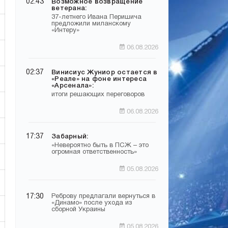
02:43
Возможное возвращение
ветерана:
37-летнего Ивана Перишича
предложили миланскому
«Интеру»
06.08.2026
02:37
Винисиус Жуниор остается в
«Реале» на фоне интереса
«Арсенала»:
итоги решающих переговоров
06.08.2026
17:37
Забарный:
«Невероятно быть в ПСЖ – это
огромная ответственность»
05.08.2026
17:30
Реброву предлагали вернуться в
«Динамо» после ухода из
сборной Украины
05.08.2026