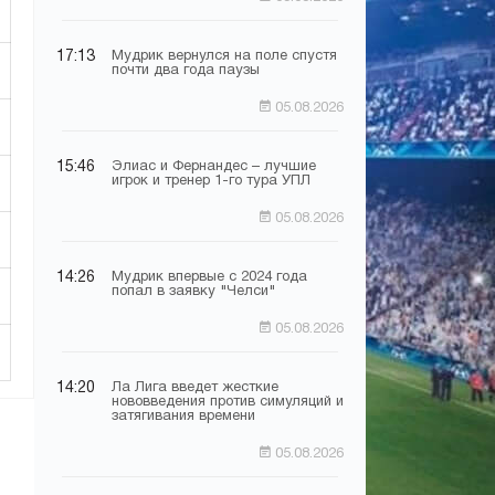
17:13
Мудрик вернулся на поле спустя
почти два года паузы
05.08.2026
15:46
Элиас и Фернандес – лучшие
игрок и тренер 1-го тура УПЛ
05.08.2026
14:26
Мудрик впервые с 2024 года
попал в заявку "Челси"
05.08.2026
14:20
Ла Лига введет жесткие
нововведения против симуляций и
затягивания времени
05.08.2026