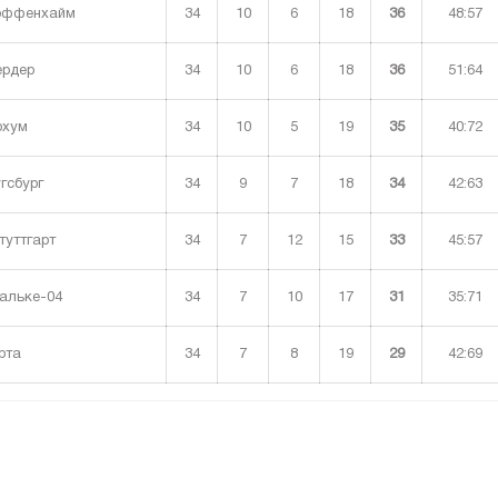
34
10
6
18
36
48:57
ффенхайм
34
10
6
18
36
51:64
рдер
34
10
5
19
35
40:72
хум
34
9
7
18
34
42:63
гсбург
34
7
12
15
33
45:57
уттгарт
34
7
10
17
31
35:71
льке-04
34
7
8
19
29
42:69
рта