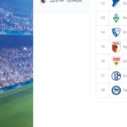
Другие турниры
12
Хо
13
Ве
14
Бо
15
Ау
16
Шт
17
Ша
18
Ге