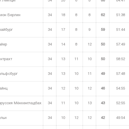
34
20
6
8
66
64:41
 Лейпциг
34
18
8
8
62
51:38
ион Берлин
34
17
8
9
59
51:44
айбург
34
14
8
12
50
57:49
йер
34
13
11
10
50
58:52
нтрахт
34
13
10
11
49
57:48
льфсбург
34
12
10
12
46
54:55
йнц
34
11
10
13
43
52:55
руссия Мёнхенгладбах
34
10
12
12
42
49:54
льн