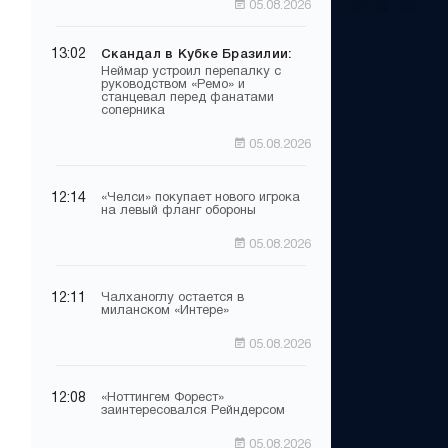
05.08.2026
13:02
Скандал в Кубке Бразилии:
Неймар устроил перепалку с
руководством «Ремо» и
станцевал перед фанатами
соперника
05.08.2026
12:14
«Челси» покупает нового игрока
на левый фланг обороны
05.08.2026
12:11
Чалханоглу остается в
миланском «Интере»
05.08.2026
12:08
«Ноттингем Форест»
заинтересовался Рейндерсом
05.08.2026