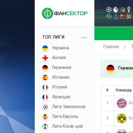
ТОП ЛИГИ
Главная
Украина
Англия
Германия
Герман
Испания
Италия
#
Команда
Франция
1
Ба
Лига Чемпионов
Лига Европы
2
Бо
Лига Конф-ций