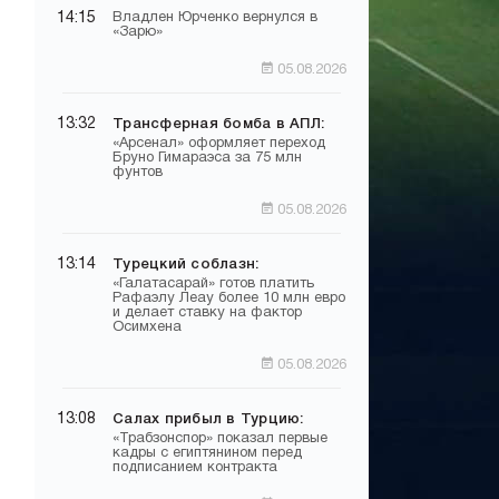
14:15
Владлен Юрченко вернулся в
«Зарю»
05.08.2026
13:32
Трансферная бомба в АПЛ:
«Арсенал» оформляет переход
Бруно Гимараэса за 75 млн
фунтов
05.08.2026
13:14
Турецкий соблазн:
«Галатасарай» готов платить
Рафаэлу Леау более 10 млн евро
и делает ставку на фактор
Осимхена
05.08.2026
13:08
Салах прибыл в Турцию:
«Трабзонспор» показал первые
кадры с египтянином перед
подписанием контракта