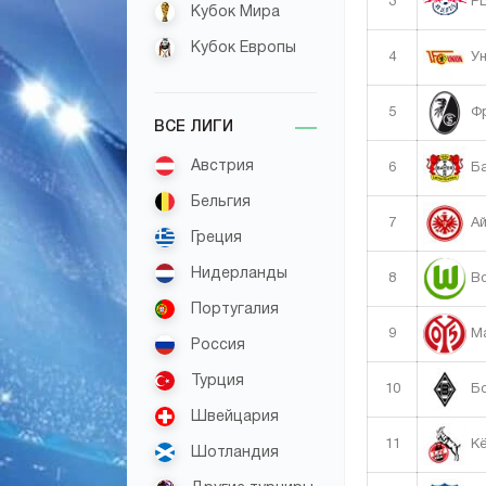
3
РБ
Кубок Мира
Кубок Европы
4
Ун
5
Фр
ВСЕ ЛИГИ
Австрия
6
Ба
Бельгия
7
Ай
Греция
Нидерланды
8
Во
Португалия
9
Ма
Россия
Турция
10
Бо
Швейцария
11
Кё
Шотландия