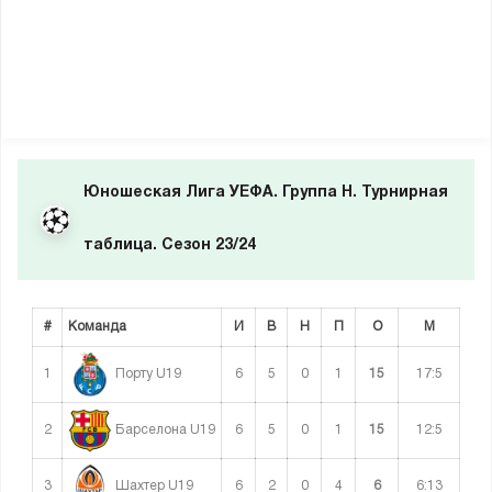
Юношеская Лига УЕФА. Группа H. Турнирная
таблица. Сезон 23/24
#
Команда
И
В
Н
П
О
М
1
6
5
0
1
15
17:5
Порту U19
2
6
5
0
1
15
12:5
Барселона U19
3
6
2
0
4
6
6:13
Шахтер U19