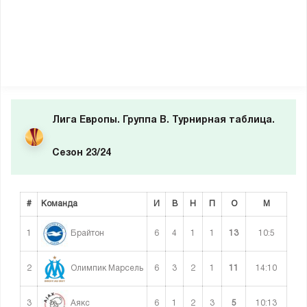
Лига Европы. Группа B. Турнирная таблица.
Сезон 23/24
#
Команда
И
В
Н
П
О
М
1
6
4
1
1
13
10:5
Брайтон
2
6
3
2
1
11
14:10
Олимпик Марсель
3
6
1
2
3
5
10:13
Аякс