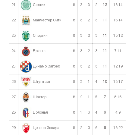
21
8
3
3
2
12
13:14
Селтик
22
8
3
2
3
11
18:14
Манчестер Сити
23
8
3
2
3
11
13:12
Спортинг
24
8
3
2
3
11
7:11
Брюгге
25
8
3
2
3
11
12:19
Динамо Загреб
26
8
3
1
4
10
13:17
Штуттгарт
27
8
2
1
5
7
8:16
Шахтер
28
8
1
3
4
6
4:9
Болонья
29
8
2
0
6
6
13:22
Црвена Звезда