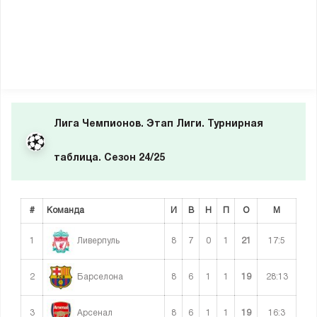
Лига Чемпионов. Этап Лиги. Турнирная
таблица. Сезон 24/25
#
Команда
И
В
Н
П
О
М
1
8
7
0
1
21
17:5
Ливерпуль
2
8
6
1
1
19
28:13
Барселона
3
8
6
1
1
19
16:3
Арсенал