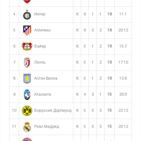
4
8
6
1
1
19
11:1
Интер
5
8
6
0
2
18
20:12
Атлетико
6
8
5
1
2
16
15:7
Байер
7
8
5
1
2
16
17:10
Лилль
8
8
5
1
2
16
13:6
Астон Вилла
9
8
4
3
1
15
20:6
Аталанта
10
8
5
0
3
15
22:12
Боруссия Дортмунд
11
8
5
0
3
15
20:12
Реал Мадрид