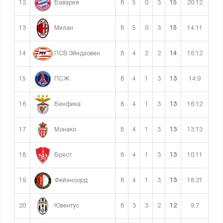
12
8
5
0
3
15
20:12
Бавария
13
8
5
0
3
15
14:11
Милан
14
8
4
2
2
14
16:12
ПСВ Эйндховен
15
8
4
1
3
13
14:9
ПСЖ
16
8
4
1
3
13
16:12
Бенфика
17
8
4
1
3
13
13:13
Монако
18
8
4
1
3
13
10:11
Брест
19
8
4
1
3
13
18:21
Фейеноорд
20
8
3
3
2
12
9:7
Ювентус