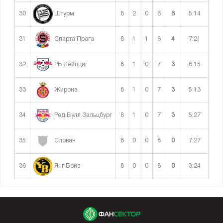
30
8
2
0
6
6
5:14
Штурм
31
8
1
1
6
4
7:21
Спарта Прага
32
8
1
0
7
3
8:15
РБ Лейпциг
33
8
1
0
7
3
5:13
Жирона
34
8
1
0
7
3
5:27
Ред Булл Зальцбург
35
8
0
0
8
0
7:27
Слован
36
8
0
0
8
0
3:24
Янг Бойз